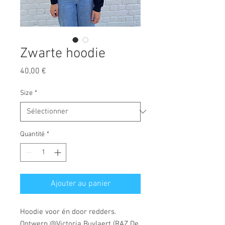
Zwarte hoodie
Prix
40,00 €
Size
*
Quantité
*
Ajouter au panier
Hoodie voor én door redders.
Ontwerp @Victoria Buylaert (RAZ De