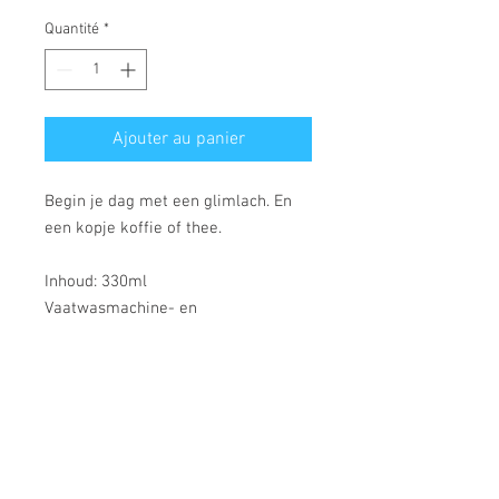
Quantité
*
Ajouter au panier
Begin je dag met een glimlach. En
een kopje koffie of thee.
Inhoud: 330ml
Vaatwasmachine- en
magnetronbestendig.
Strandlaan 3 - 8434 Westende